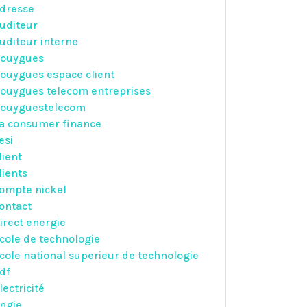
dresse
uditeur
uditeur interne
ouygues
ouygues espace client
ouygues telecom entreprises
ouyguestelecom
a consumer finance
esi
lient
lients
ompte nickel
ontact
irect energie
cole de technologie
cole national superieur de technologie
df
lectricité
ngie