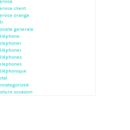
ervice
ervice client
ervice orange
fr
ociete generale
éléphone
elephoner
éléphoner
éléphones
elephones
éléphonique
otal
ncategorized
oiture occasion