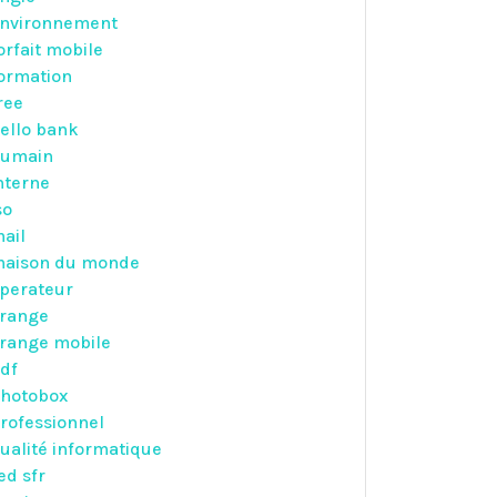
nvironnement
orfait mobile
ormation
ree
ello bank
umain
nterne
so
ail
aison du monde
perateur
range
range mobile
df
hotobox
rofessionnel
ualité informatique
ed sfr