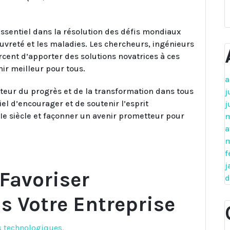
essentiel dans la résolution des défis mondiaux
uvreté et les maladies. Les chercheurs, ingénieurs
cent d’apporter des solutions novatrices à ces
r meilleur pour tous.
a
oteur du progrès et de la transformation dans tous
j
tiel d’encourager et de soutenir l’esprit
j
XIe siècle et façonner un avenir prometteur pour
m
a
m
f
j
 Favoriser
d
s Votre Entreprise
es technologiques.