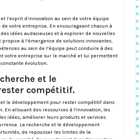
e
f
 et l’esprit d’innovation au sein de votre équipe
f
te de votre entreprise. En encourageant chacun à
f
 des idées audacieuses et à explorer de nouvelles
h
propice à l’émergence de solutions innovantes.
h
pétences au sein de l’équipe peut conduire à des
i
ent votre entreprise sur le marché et lui permettent
i
constante évolution.
m
m
cherche et le
o
ester compétitif.
o
o
he et le développement pour rester compétitif dans
p
 En allouant des ressources à l’innovation, les
p
es idées, améliorer leurs produits et services
p
ncurrence. La recherche et le développement
q
tunités, de repousser les limites de la
r