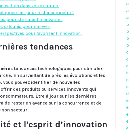
a
innovation dans votre équipe.
a
éveloppement pour rester compétitif.
a
es pour stimuler l’innovation.
b
s calculés pour innover.
b
erspectives pour favoriser l’innovation.
b
ernières tendances
b
c
c
c
dernières tendances technologiques pour stimuler
c
arché. En surveillant de près les évolutions et les
c
 vous pouvez identifier de nouvelles
c
offrir des produits ou services innovants qui
d
onsommateurs. Être à jour sur les dernières
e
 de rester en avance sur la concurrence et de
e
 son secteur.
e
e
té et l’esprit d’innovation
e