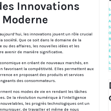
des Innovations
L
P
e Moderne
A
S
O
ujourd’hui, les innovations jouent un rôle crucial
B
a société. Que ce soit dans le domaine de la
L
 ou des affaires, les nouvelles idées et les
É
e avenir de manière significative.
M
L
 économique en créant de nouveaux marchés, en
S
en favorisant la compétitivité. Elles permettent aux
urrence en proposant des produits et services
hangeants des consommateurs.
sforment nos modes de vie en rendant les tâches
es. De la révolution numérique à l’intelligence
renouvelables, les progrès technologiques ont un
mmuniquer, de travailler et même de nous