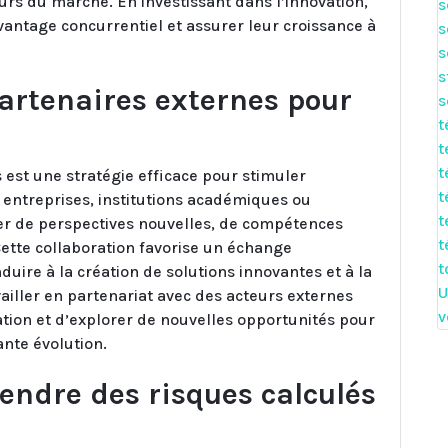
turs du marché. En investissant dans l’innovation,
s
vantage concurrentiel et assurer leur croissance à
s
s
s
artenaires externes pour
s
t
t
t
 est une stratégie efficace pour stimuler
t
s entreprises, institutions académiques ou
t
ier de perspectives nouvelles, de compétences
t
ette collaboration favorise un échange
t
duire à la création de solutions innovantes et à la
U
ailler en partenariat avec des acteurs externes
v
tion et d’explorer de nouvelles opportunités pour
ante évolution.
endre des risques calculés