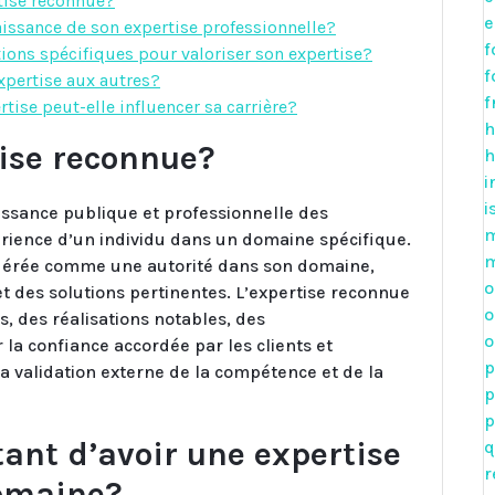
tise reconnue?
e
aissance de son expertise professionnelle?
f
ations spécifiques pour valoriser son expertise?
f
pertise aux autres?
f
tise peut-elle influencer sa carrière?
h
tise reconnue?
h
i
i
issance publique et professionnelle des
m
érience d’un individu dans un domaine spécifique.
m
idérée comme une autorité dans son domaine,
o
et des solutions pertinentes. L’expertise reconnue
o
s, des réalisations notables, des
o
a confiance accordée par les clients et
p
a validation externe de la compétence et de la
p
p
tant d’avoir une expertise
q
r
omaine?