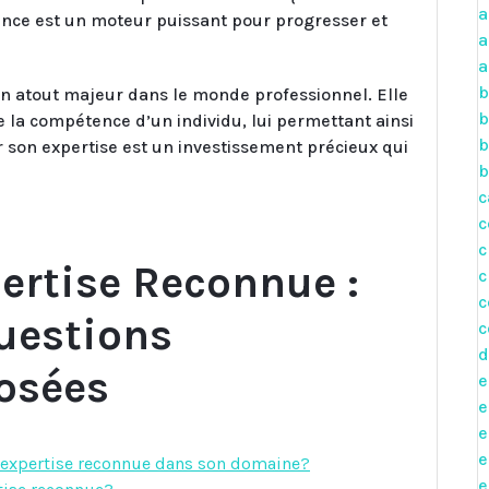
a
ance est un moteur puissant pour progresser et
a
a
b
un atout majeur dans le monde professionnel. Elle
b
 la compétence d’un individu, lui permettant ainsi
b
ver son expertise est un investissement précieux qui
b
c
c
c
pertise Reconnue :
c
c
uestions
c
d
osées
e
e
e
e
e expertise reconnue dans son domaine?
e