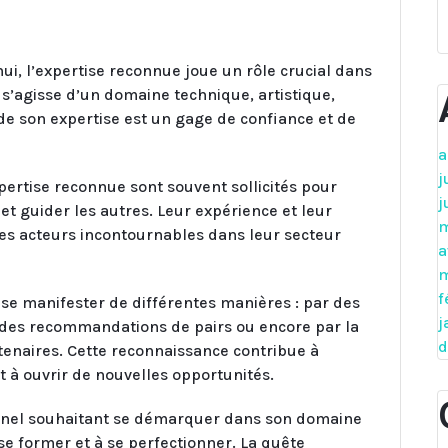
i, l’expertise reconnue joue un rôle crucial dans
il s’agisse d’un domaine technique, artistique,
 de son expertise est un gage de confiance et de
a
j
ertise reconnue sont souvent sollicités pour
j
et guider les autres. Leur expérience et leur
m
 des acteurs incontournables dans leur secteur
a
m
f
se manifester de différentes manières : par des
j
x, des recommandations de pairs ou encore par la
d
rtenaires. Cette reconnaissance contribue à
t à ouvrir de nouvelles opportunités.
ionnel souhaitant se démarquer dans son domaine
 se former et à se perfectionner. La quête