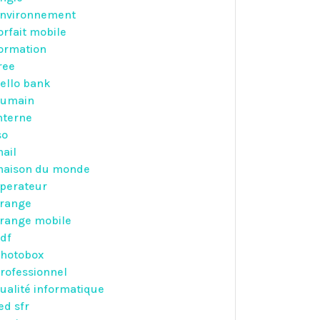
nvironnement
orfait mobile
ormation
ree
ello bank
umain
nterne
so
ail
aison du monde
perateur
range
range mobile
df
hotobox
rofessionnel
ualité informatique
ed sfr