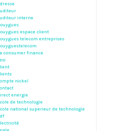
dresse
uditeur
uditeur interne
ouygues
ouygues espace client
ouygues telecom entreprises
ouyguestelecom
a consumer finance
esi
lient
lients
ompte nickel
ontact
irect energie
cole de technologie
cole national superieur de technologie
df
lectricité
ngie