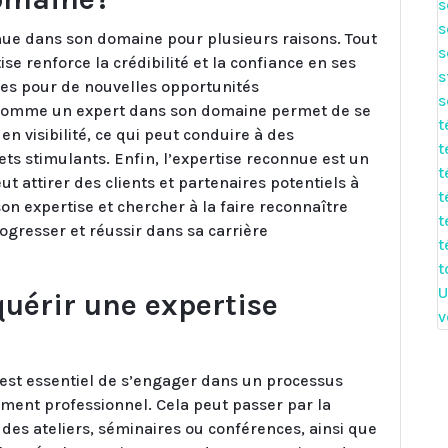
s
s
onnue dans son domaine pour plusieurs raisons. Tout
s
se renforce la crédibilité et la confiance en ses
s
tes pour de nouvelles opportunités
s
u comme un expert dans son domaine permet de se
t
n visibilité, ce qui peut conduire à des
t
ets stimulants. Enfin, l’expertise reconnue est un
t
ut attirer des clients et partenaires potentiels à
t
 son expertise et chercher à la faire reconnaître
t
gresser et réussir dans sa carrière
t
t
U
érir une expertise
v
 est essentiel de s’engager dans un processus
ment professionnel. Cela peut passer par la
 des ateliers, séminaires ou conférences, ainsi que