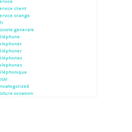
ervice
ervice client
ervice orange
fr
ociete generale
éléphone
elephoner
éléphoner
éléphones
elephones
éléphonique
otal
ncategorized
oiture occasion