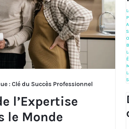
L
P
A
S
O
B
L
É
M
L
S
ue : Clé du Succès Professionnel
e l’Expertise
s le Monde